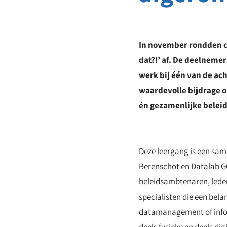
In november rondden c
dat?!’ af. De deelneme
werk bij één van de ac
waardevolle bijdrage 
én gezamenlijke beleid
Deze leergang is een sa
Berenschot en Datalab GO
beleidsambtenaren, led
specialisten die een belan
datamanagement of inf