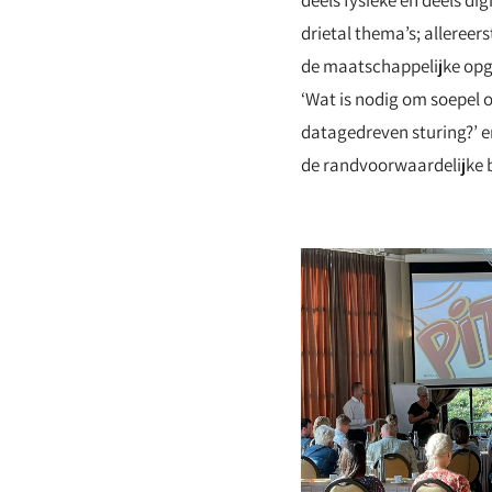
deels fysieke en deels di
drietal thema’s; alleree
de maatschappelijke opg
‘Wat is nodig om soepel 
datagedreven sturing?’ en
de randvoorwaardelijke b