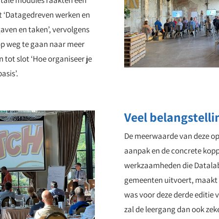
gitale modules raakten een
rst ‘Datagedreven werken en
aven en taken’, vervolgens
op weg te gaan naar meer
 tot slot ‘Hoe organiseer je
asis’.
Veel belangstelli
De meerwaarde van deze op 
aanpak en de concrete kopp
werkzaamheden die Datalab
gemeenten uitvoert, maakt d
was voor deze derde editie v
zal de leergang dan ook zek