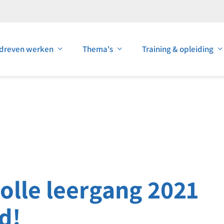
dreven werken
Thema's
Training & opleiding
olle leergang 2021
d!