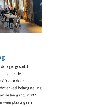
ng
de regio gespitste
eling met de
 GO voor deze
at er veel belangstelling
an de leergang. In 2022
er weer plaats gaan