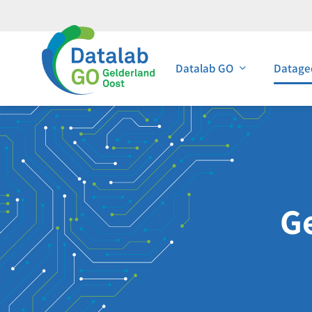
Datalab GO
Datage
G