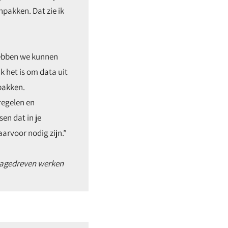
pakken. Dat zie ik
hebben we kunnen
k het is om data uit
pakken.
regelen en
en dat in je
arvoor nodig zijn.”
tagedreven werken