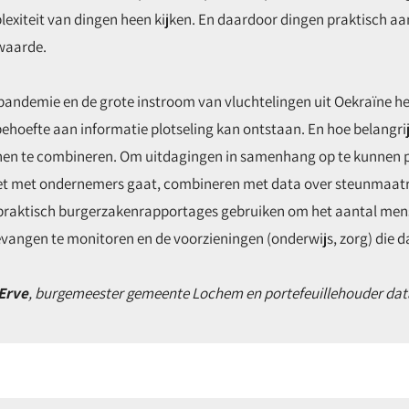
exiteit van dingen heen kijken. En daardoor dingen praktisch aan
waarde.
pandemie en de grote instroom van vluchtelingen uit Oekraïne 
behoefte aan informatie plotseling kan ontstaan. En hoe belangrij
nen te combineren. Om uitdagingen in samenhang op te kunnen 
het met ondernemers gaat, combineren met data over steunmaat
l praktisch burgerzakenrapportages gebruiken om het aantal mens
vangen te monitoren en de voorzieningen (onderwijs, zorg) die da
 Erve
, burgemeester gemeente Lochem en portefeuillehouder da