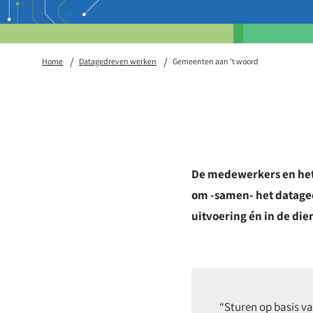
Home
Datagedreven werken
Gemeenten aan 't woord
De medewerkers en he
om -samen- het dataged
uitvoering én in de die
“Sturen op basis va