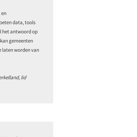
 en
oeten data, tools
el het antwoord op
O kan gemeenten
e laten worden van
kelland, lid