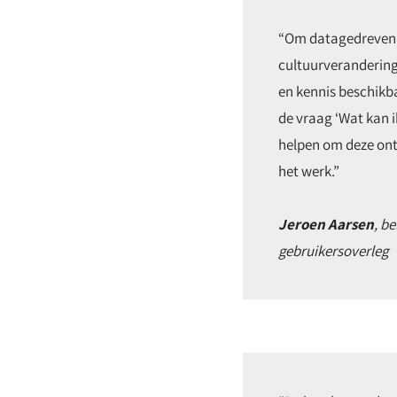
“Om datagedreven w
cultuurverandering
en kennis beschikba
de vraag ‘Wat kan 
helpen om deze ont
het werk.
”
Jeroen Aarsen
, b
gebruikersoverleg