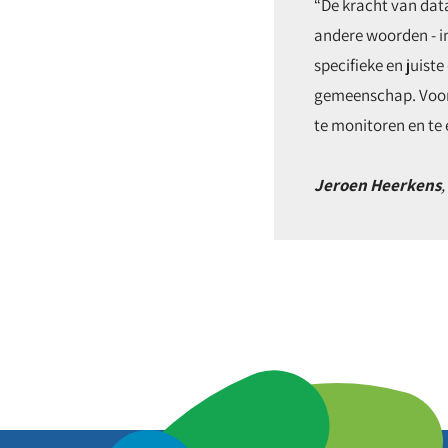
“De kracht van data
andere woorden - in
specifieke en juis
gemeenschap. Voora
te monitoren en te 
Jeroen Heerkens