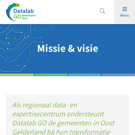
Menu
Missie & visie
Als regionaal data- en
expertisecentrum ondersteunt
Datalab GO de gemeenten in Oost
Gelderland bij hun transformatie