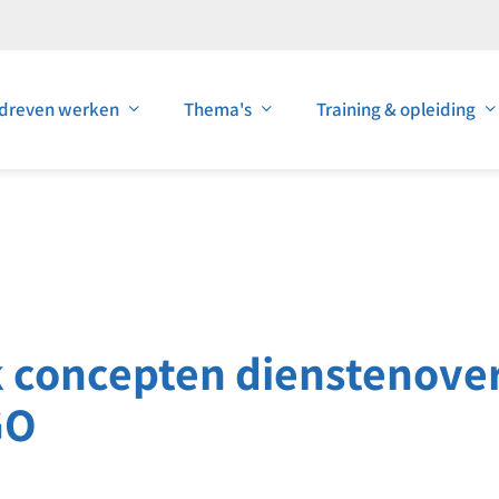
dreven werken
Thema's
Training & opleiding
 concepten dienstenover
GO